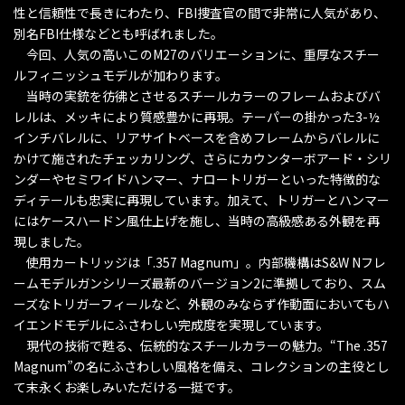
性と信頼性で長きにわたり、FBI捜査官の間で非常に人気があり、
別名FBI仕様などとも呼ばれました。
今回、人気の高いこのM27のバリエーションに、重厚なスチー
ルフィニッシュモデルが加わります。
当時の実銃を彷彿とさせるスチールカラーのフレームおよびバ
レルは、メッキにより質感豊かに再現。テーパーの掛かった3-½
インチバレルに、リアサイトベースを含めフレームからバレルに
かけて施されたチェッカリング、さらにカウンターボアード・シリ
ンダーやセミワイドハンマー、ナロートリガーといった特徴的な
ディテールも忠実に再現しています。加えて、トリガーとハンマー
にはケースハードン風仕上げを施し、当時の高級感ある外観を再
現しました。
使用カートリッジは「.357 Magnum」。内部機構はS&W Nフレ
ームモデルガンシリーズ最新のバージョン2に準拠しており、スム
ーズなトリガーフィールなど、外観のみならず作動面においてもハ
イエンドモデルにふさわしい完成度を実現しています。
現代の技術で甦る、伝統的なスチールカラーの魅力。“The .357
Magnum”の名にふさわしい風格を備え、コレクションの主役とし
て末永くお楽しみいただける一挺です。