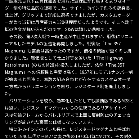
一般販売されず品質保証書を兼ねた登録証が付属するようなオー
ダー制の特注品的な販売でした。サイト、¼インチ刻みの銃身長、
仕上げ、グリップまで詳細に選択できましたが、カスタムオーダ
ーが祟り当初は月産能力も120挺程度だったようです。そこへ数千
挺の注文が舞い込んだのです。S&Wは嬉しい悲鳴でした。
その後、第2次大戦で一時生産が中止されますが、戦後にリニュ
ーアルしたモデルの製造を再開しました。戦後版「The.357
Magnum」も需要は高かったのですが、価格の問題が重くのし掛
かりました。廉価版として仕上げ等を省いた「The Highway
Patrolman」(のちのM28)を投入しましたが、依然「The.357
Magnum」への信頼性と需要は高く、1957年にモデルナンバー制
が始まると同時に、無数の組み合わせが存在するカスタムオーダ
ー方式からバリエーションを絞り、レジスタード制を廃止しまし
た。
バリエーションを絞り、効率化したとしても廉価版であるM28と
は違い、レジスタードマグナムからの伝統であるリアサイトベー
スは勿論フレームからバレルリブまで上面に反射防止のチェッカ
リングが施された豪華な仕様になっています。
特に3-½インチのバレル長は、レジスタードマグナムと呼ばれ
ていた1940年代からM27に変更後の1970年代にかけて、その耐久