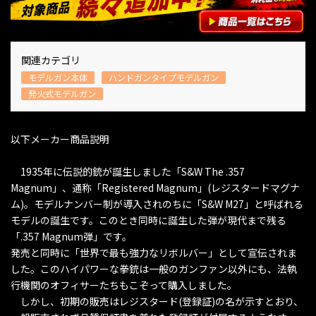
関連カテゴリ
モデルガン本体
ハンドガンタイプモデルガン
発火式モデルガン
以下メーカー商品説明
1935年に伝説的銃が誕生しました「S&W The .357
Magnum」、通称「Registered Magnum」(レジスタードマグナ
ム)。モデルナンバー制が導入されのちに「S&W M27」と呼ばれる
モデルの誕生です。このとき同時に誕生した弾が現代まで残る
「.357 Magnum弾」です。
発売と同時に「世界で最も強力なリボルバー」として宣伝されま
した。このハイパワーな拳銃は一般のガンファン以外にも、法執
行機関のオフィサーたちもこぞって購入しました。
しかし、初期の販売はレジスタード(登録証)の名が示すとおり、