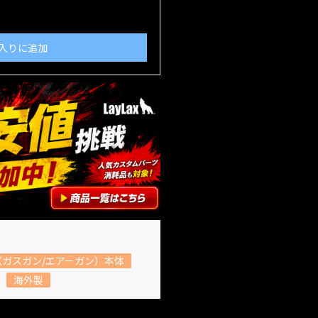
入りに追加
ガスガン/エアーガン）本体
海外製