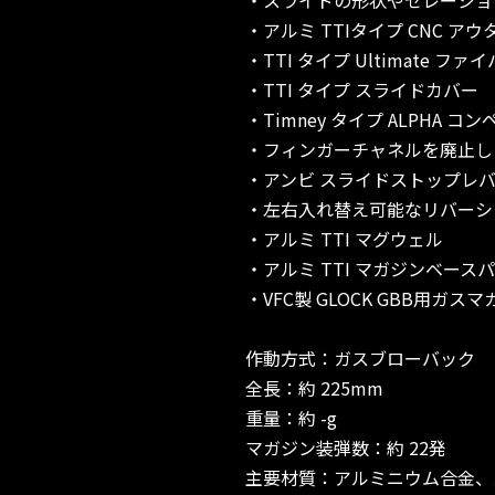
・アルミ TTIタイプ CNC ア
・TTI タイプ Ultimate
・TTI タイプ スライドカバー
・Timney タイプ ALPHA 
・フィンガーチャネルを廃止した
・アンビ スライドストップレ
・左右入れ替え可能なリバーシ
・アルミ TTI マグウェル
・アルミ TTI マガジンベース
・VFC製 GLOCK GBB用
作動方式：ガスブローバック
全長：約 225mm
重量：約 -g
マガジン装弾数：約 22発
主要材質：アルミニウム合金、