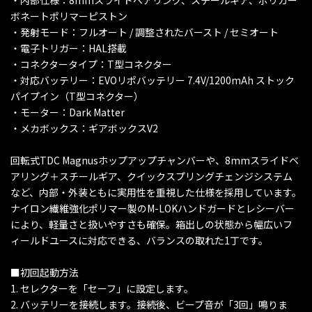
・内部仕様：8mmスライドベアリング、スチールギア、ポリカー
ボネートポリマーピストン
・発射モード：フルオート / 調整されたバースト / セミオート
・電子トリガー：HAL搭載
・コネクタータイプ：T型コネクター
・対応バッテリー：EVOリポバッテリー 7.4V/1200mAh ストック
パイプイン（T型コネクター）
・モーター：Dark Matter
・メカボックス：ギアボックスV2
回転式TDC Magnusホップアップチャンバーや、8mmスライドベ
アリング＋スチールギア、クイックスプリングチェンジシステム
など、内部・外装ともに実用性を重視した仕様を採用しています。
ナイロン繊維強化ポリマー製のM-LOKハンドガードとレシーバー
により、軽量さと扱いやすさも確保。箱出しの状態から幅広いフ
ィールドユースに対応できる、バランスの取れた1丁です。
■初回起動方法
1. セレクターを「セーフ」に設定します。
2. バッテリーを接続します。接続後、ビープ音が「3回」鳴りま