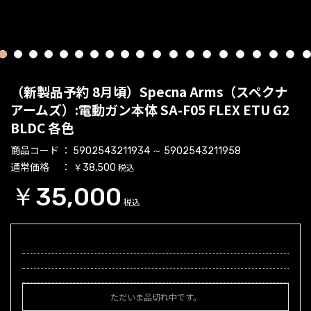
1
2
3
4
5
6
7
8
9
10
11
12
13
14
15
16
17
18
19
2
（新製品予約 8月頃）Specna Arms（スペクナ
アームズ）:電動ガン本体 SA-F05 FLEX ETU G2
BLDC 各色
商品コード
5902543211934 ～ 5902543211958
通常価格
税込
￥38,500
￥35,000
税込
ただいま品切れ中です。