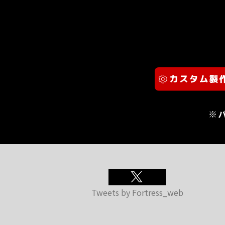
※
Tweets by Fortress_web