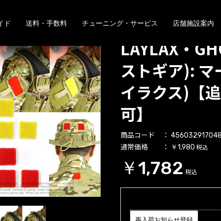
イド
送料・手数料
チューニング・サービス
店舗施設案内
LAYLAX・GH
ストギア): 
イラクス)【
可】
商品コード
45603291704
通常価格
税込
￥1,980
￥1,782
税込
再入荷お知らせ登録