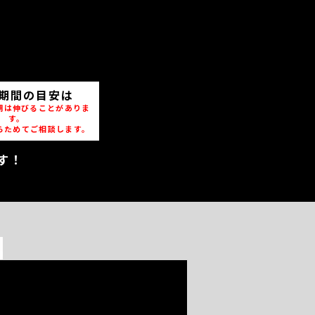
期間の目安は
期は伸びることがありま
す。
らためてご相談します。
す！