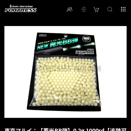
東京マルイ：【蓄光BB弾】0.2g 1000rd【追跡可