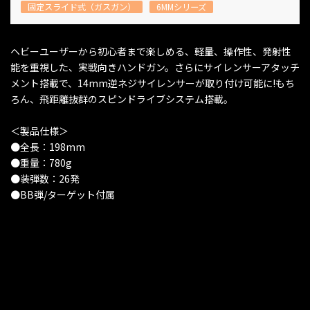
固定スライド式（ガスガン）
6MMシリーズ
ヘビーユーザーから初心者まで楽しめる、軽量、操作性、発射性
能を重視した、実戦向きハンドガン。さらにサイレンサーアタッチ
メント搭載で、14mm逆ネジサイレンサーが取り付け可能に!もち
ろん、飛距離抜群のスピンドライブシステム搭載。
＜製品仕様＞
●全長：198mm
●重量：780g
●装弾数：26発
●BB弾/ターゲット付属