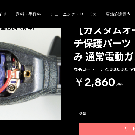
イド
送料・手数料
チューニング・サービス
店舗施設案内
【カスタムオ
チ保護パーツ 
み 通常電動
商品コード
25000000519
￥2,860
税込
数量
カー