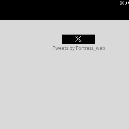
※
Tweets by Fortress_web