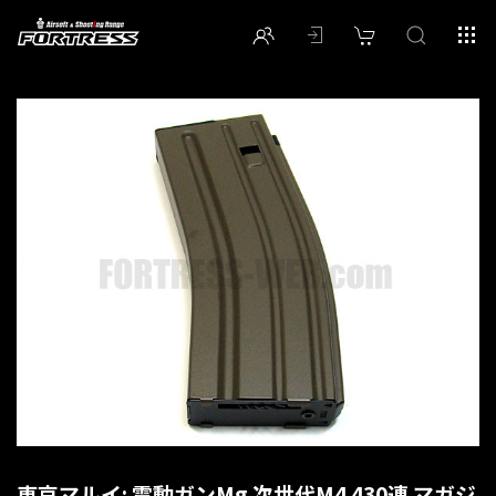
東京マルイ: 電動ガンMg 次世代M4 430連 マガジ