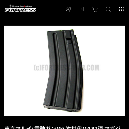
東京マルイ: 電動ガンMg 次世代M4 82連 マガジ