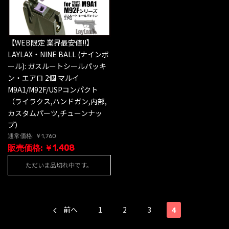
【WEB限定 業界最安値!!】
LAYLAX・NINE BALL (ナインボ
ール): ガスルートシールパッキ
ン・エアロ 2個 マルイ
M9A1/M92F/USPコンパクト
（ライラクス,ハンドガン,内部,
カスタムパーツ,チューンナッ
プ）
通常価格: ￥1,760
販売価格: ￥1,408
ただいま品切れ中です。
前へ
1
2
3
4