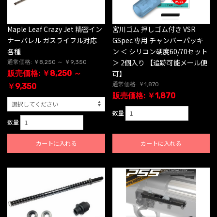
宮川ゴム 押しゴム付き VSR
Maple Leaf Crazy Jet 精密イン
GSpec 専用 チャンバーパッキ
ナーバレル ガスライフル対応
ン ＜ シリコン硬度60/70セット
各種
＞ 2個入り 【追跡可能メール便
通常価格: ￥8,250 ～ ￥9,350
可】
販売価格: ￥8,250 ～
通常価格: ￥1,870
￥9,350
販売価格: ￥1,870
数量
数量
カートに入れる
カートに入れる