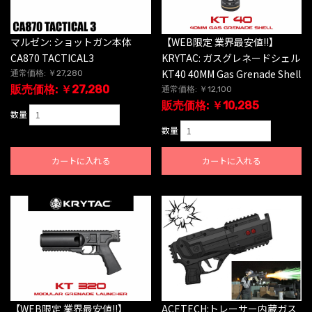
マルゼン: ショットガン本体
【WEB限定 業界最安値!!】
CA870 TACTICAL3
KRYTAC: ガスグレネードシェル
KT40 40MM Gas Grenade Shell
通常価格: ￥27,280
販売価格: ￥27,280
通常価格: ￥12,100
販売価格: ￥10,285
数量
数量
カートに入れる
カートに入れる
【WEB限定 業界最安値!!】
ACETECH:トレーサー内蔵ガス