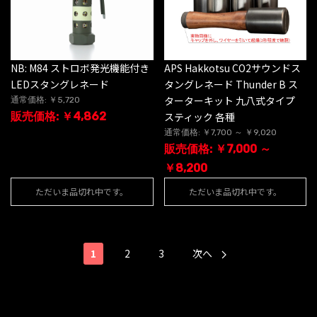
NB: M84 ストロボ発光機能付き
APS Hakkotsu CO2サウンドス
LEDスタングレネード
タングレネード Thunder B ス
ターターキット 九八式タイプ
通常価格: ￥5,720
販売価格: ￥4,862
スティック 各種
通常価格: ￥7,700 ～ ￥9,020
販売価格: ￥7,000 ～
￥8,200
ただいま品切れ中です。
ただいま品切れ中です。
1
2
3
次へ