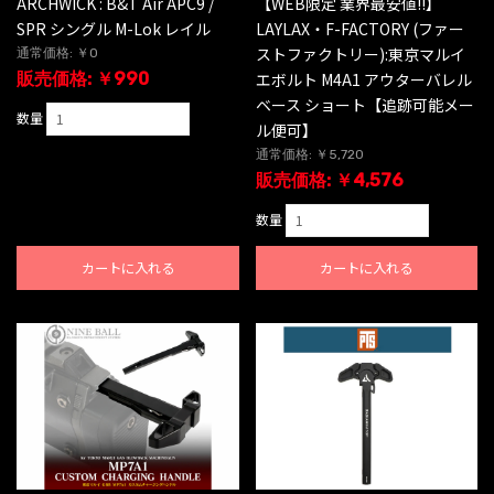
ARCHWICK : B&T Air APC9 /
【WEB限定 業界最安値!!】
SPR シングル M-Lok レイル
LAYLAX・F-FACTORY (ファー
ストファクトリー):東京マルイ
通常価格: ￥0
販売価格: ￥990
エボルト M4A1 アウターバレル
ベース ショート【追跡可能メー
数量
ル便可】
通常価格: ￥5,720
販売価格: ￥4,576
数量
カートに入れる
カートに入れる