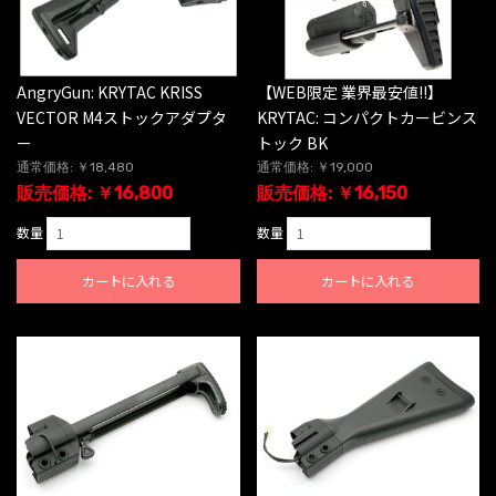
AngryGun: KRYTAC KRISS
【WEB限定 業界最安値!!】
VECTOR M4ストックアダプタ
KRYTAC: コンパクトカービンス
ー
トック BK
通常価格: ￥18,480
通常価格: ￥19,000
販売価格: ￥16,800
販売価格: ￥16,150
数量
数量
カートに入れる
カートに入れる