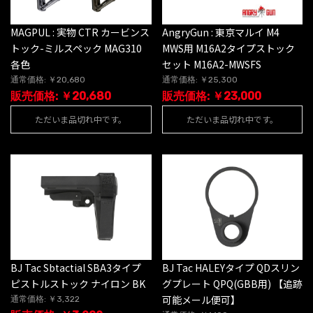
MAGPUL : 実物 CTR カービンス
AngryGun : 東京マルイ M4
トック-ミルスペック MAG310
MWS用 M16A2タイプストック
各色
セット M16A2-MWSFS
通常価格: ￥20,680
通常価格: ￥25,300
販売価格: ￥20,680
販売価格: ￥23,000
ただいま品切れ中です。
ただいま品切れ中です。
BJ Tac Sbtactial SBA3タイプ
BJ Tac HALEYタイプ QDスリン
ピストルストック ナイロン BK
グプレート QPQ(GBB用) 【追跡
可能メール便可】
通常価格: ￥3,322