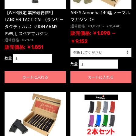
【WEB限定 業界最安値!!】
ARES Amoeba 140連 ノーマル
LANCER TACTICAL（ランサー
マガジン DE
タクティカル）:ZION ARMS
通常価格: ￥1,098 ～ ￥11,440
PW9用 スペアマガジン
販売価格: ￥1,098 ～
通常価格: ￥2,178
￥9,152
販売価格: ￥1,851
数量
数量
カートに入れる
カートに入れる