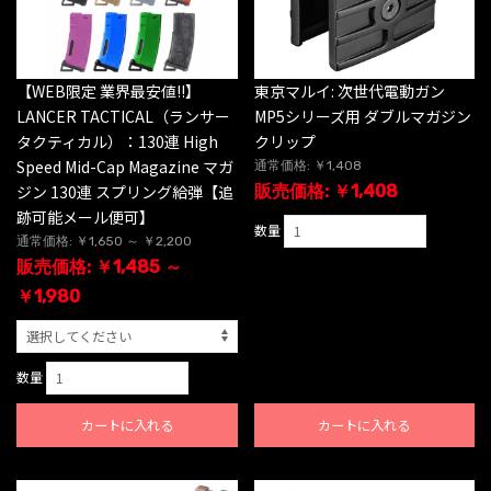
【WEB限定 業界最安値!!】
東京マルイ: 次世代電動ガン
LANCER TACTICAL（ランサー
MP5シリーズ用 ダブルマガジン
タクティカル）：130連 High
クリップ
Speed Mid-Cap Magazine マガ
通常価格: ￥1,408
ジン 130連 スプリング給弾【追
販売価格: ￥1,408
跡可能メール便可】
数量
通常価格: ￥1,650 ～ ￥2,200
販売価格: ￥1,485 ～
￥1,980
数量
カートに入れる
カートに入れる