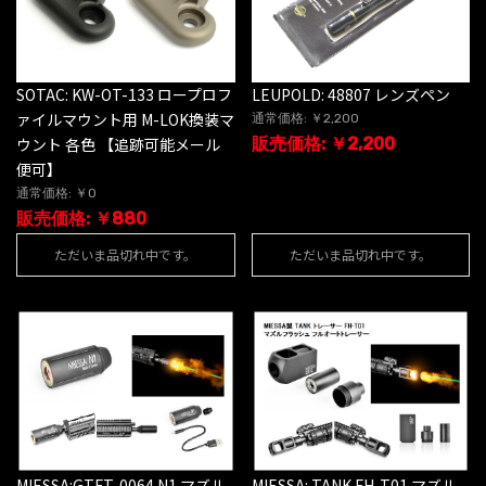
SOTAC: KW-OT-133 ロープロフ
LEUPOLD: 48807 レンズペン
ァイルマウント用 M-LOK換装マ
通常価格: ￥2,200
ウント 各色 【追跡可能メール
販売価格: ￥2,200
便可】
通常価格: ￥0
販売価格: ￥880
ただいま品切れ中です。
ただいま品切れ中です。
MIESSA:GTFT-0064 N1 マズル
MIESSA: TANK FH-T01 マズル