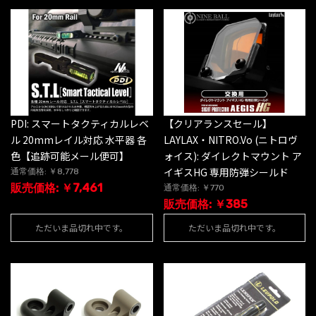
PDI: スマートタクティカルレベ
【クリアランスセール】
ル 20mmレイル対応 水平器 各
LAYLAX・NITRO.Vo (ニトロヴ
色【追跡可能メール便可】
ォイス): ダイレクトマウント ア
イギスHG 専用防弾シールド
通常価格: ￥8,778
販売価格: ￥7,461
通常価格: ￥770
販売価格: ￥385
ただいま品切れ中です。
ただいま品切れ中です。