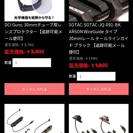
DCI Guns: 30mmチューブ用レ
SOTAC: SOTAC-JQ-091-BK
ンズプロテクター【追跡可能メ
ARSON WireGuide タイプ
ール便可】
20mmレール テールラインガイ
ド ブラック 【追跡可能メール
通常価格: ￥3,740
販売価格: ￥3,400
便可】
通常価格: ￥1,980
数量
販売価格: ￥1,800
数量
カートに入れる
カートに入れる