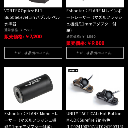
VORTEX Optics: BL1
Eshooter：FLARE M レインボ
BubbleLevel 1in バブルレベル
ートレーサー（マズルフラッシ
水準器
ュ機能/11mmアダプター付
属）
通常価格: ￥7,920
販売価格: ￥7,200
通常価格: ￥11,550
販売価格: ￥9,800
ただいま品切れ中です。
ただいま品切れ中です。
Eshooter：FLARE Monoトレ
UNITY TACTICAL: Hot Button
ーサー（マズルフラッシュ機
M-LOK Surefire 7in 各色
能/11mmアダプター付属）
(UT024190307/UT024190313）