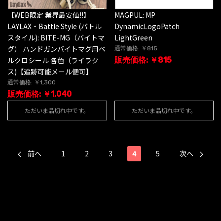
【WEB限定 業界最安値!!】
MAGPUL: MP
LAYLAX・Battle Style (バトル
DynamicLogoPatch
スタイル): BITE-MG（バイトマ
LightGreen
グ） ハンドガンバイトマグ用ベ
通常価格: ￥815
ルクロシール 各色（ライラク
販売価格: ￥815
ス)【追跡可能メール便可】
通常価格: ￥1,300
販売価格: ￥1,040
ただいま品切れ中です。
ただいま品切れ中です。
前へ
1
2
3
4
5
次へ