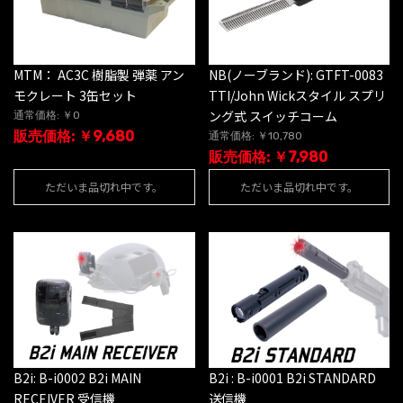
MTM： AC3C 樹脂製 弾薬 アン
NB(ノーブランド): GTFT-0083
モクレート 3缶セット
TTI/John Wickスタイル スプリ
ング式 スイッチコーム
通常価格: ￥0
販売価格: ￥9,680
通常価格: ￥10,780
販売価格: ￥7,980
ただいま品切れ中です。
ただいま品切れ中です。
B2i: B-i0002 B2i MAIN
B2i : B-i0001 B2i STANDARD
RECEIVER 受信機
送信機