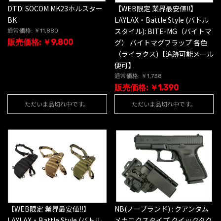
DTD: SOCOM MK23ホルスター
【WEB限定 業界最安値!!】
BK
LAYLAX・Battle Style (バトル
スタイル): BITE-MG（バイトマ
通常価格: ￥11,880
販売価格: ￥9,800
グ） バイトマグフラップ 各色
（ライラクス)【追跡可能メール
便可】
通常価格: ￥1,738
販売価格: ￥1,390
ただいま品切れ中です。
ただいま品切れ中です。
【WEB限定 業界最安値!!】
NB(ノーブランド) : クアンタム
LAYLAX・Battle Style (バトル
メカニクスタイプ クイックタク