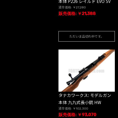
本体 P226 レイルド EVO SV
通常価格: ￥27,280
販売価格: ￥21,388
ただいま品切れ中です。
タナカワークス: モデルガン
本体 九九式長小銃 HW
通常価格: ￥102,300
販売価格: ￥93,070