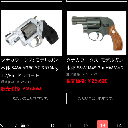
タナカワークス: モデルガン
タナカワークス: モデルガン
本体 S&W M360 SC 357Mag
本体 S&W M49 2in HW Ver2
1.7/8in セラコート
通常価格: ￥30,250
販売価格: ￥26,620
通常価格: ￥32,780
販売価格: ￥27,863
ただいま品切れ中です。
ただいま品切れ中です。
...
へ
前へ
10
11
12
13
14