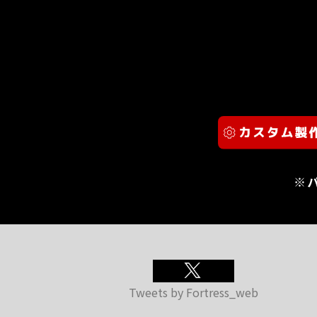
※
Tweets by Fortress_web