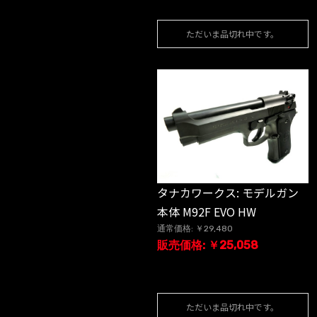
ただいま品切れ中です。
タナカワークス: モデルガン
本体 M92F EVO HW
通常価格: ￥29,480
販売価格: ￥25,058
ただいま品切れ中です。