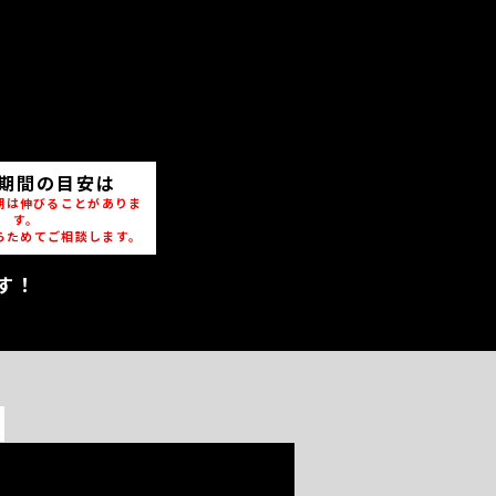
期間の目安は
期は伸びることがありま
す。
らためてご相談します。
す！