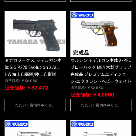
タナカワークス: モデルガン本
マルシン:モデルガン本体 X-PFC
体 SIG P220 Evolution 2 ALL
ブローバック M84 木製グリップ
HW 海上自衛隊/陸上自衛隊
完成品 プレミアムエディショ
ン/エクセレントヘビーウェイト
通常価格: ￥36,080
販売価格: ￥32,472
通常価格: ￥52,580
販売価格: ￥47,800
ただいま品切れ中です。
ただいま品切れ中です。