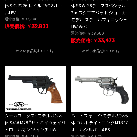
体 SIG P226 レイル EVO2 オー
体 S&W .38チーフスペシャル
ルHW
2in スクエアバット ジョーカー
モデル スチールフィニッシュ
通常価格: ￥36,080
販売価格: ￥32,800
HW Ver2
通常価格: ￥39,380
販売価格: ￥33,473
ただいま品切れ中です。
ただいま品切れ中です。
タナカワークス : モデルガン本
ハートフォード: モデルガン本
体 S&W M28 "ザ・ハイウェイパ
体 コルトライトニングM1877
トロールマン" 6インチ HW
オールシルバー ABS
通常価格: ￥40,480
通常価格: ￥40,700