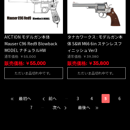
タナカワークス : モデルガン本
A!CTION モデルガン本体
体 S&W M66 6in ステンレスフ
Mauser C96 Red9 Blowback
ィニッシュ Ver3
MODEL ナチュラルHW
通常価格: ￥39,380
通常価格: ￥55,000
販売価格: ￥35,800
販売価格: ￥55,000
ただいま品切れ中です。
ただいま品切れ中です。
...
最初へ
前へ
3
4
5
6
...
7
次へ
最後へ