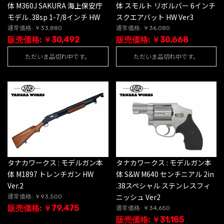
体 M360J SAKURA 海上保安庁
体 スモルト リボルバー 6インチ
モデル .38sp 1-7/8インチ HW
スクエアバット HW Ver3
通常価格: ￥33,880
通常価格: ￥36,080
販売価格: ￥30,492
販売価格: ￥30,668
ただいま品切れ中です。
ただいま品切れ中です。
タナカワークス : モデルガン本
タナカワークス : モデルガン本
体 M1897 トレンチガン HW
体 S&W M640 センチニアル 2in
Ver.2
.38スペシャル ステンレスフィ
ニッシュ Ver2
通常価格: ￥93,500
販売価格: ￥79,475
通常価格: ￥34,650
販売価格: ￥31,185