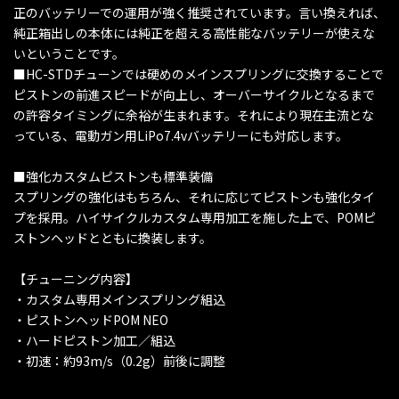
正のバッテリーでの運用が強く推奨されています。言い換えれば、
純正箱出しの本体には純正を超える高性能なバッテリーが使えな
いということです。
■HC-STDチューンでは硬めのメインスプリングに交換することで
ピストンの前進スピードが向上し、オーバーサイクルとなるまで
の許容タイミングに余裕が生まれます。それにより現在主流とな
っている、電動ガン用LiPo7.4vバッテリーにも対応します。
■強化カスタムピストンも標準装備
スプリングの強化はもちろん、それに応じてピストンも強化タイ
プを採用。ハイサイクルカスタム専用加工を施した上で、POMピ
ストンヘッドとともに換装します。
【チューニング内容】
・カスタム専用メインスプリング組込
・ピストンヘッドPOM NEO
・ハードピストン加工／組込
・初速：約93m/s（0.2g）前後に調整