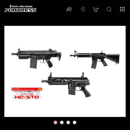
1
2
3
4