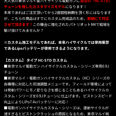
大人気の東京マルイ製ハイサイクル電動ガンに
当店の『HC-STD』
チューンを施したカスタマイズモデル
になります！
本来であればご注文頂いてから2週間程納期を頂く形にはなります
が、こちらの商品はすでにカスタム完成品のため、
即納にて対応
させて頂きます！
この機会に強化されたパトリオットM4で戦場を
駆け抜けてみませんか？
※カスタム施工モデルであれば、本来ハイサイクルでは使用厳禁
であるLipoバッテリーが使用できるようになります。
【カスタム】 タイプ HC-STD カスタム
■東京マルイ電動ガン ハイサイクルカスタム・シリーズ専用0.9J
チューン
■東京マルイ・電動ガンハイサイクルカスタム（HC）シリーズの
各機種に対応した初速調整メニューです。フィールド環境によって
は発射パワーにモノ足りなさを感じることもあるハイサイクルカ
スタム・シリーズを0.9Jチューンに仕上げます。 ピストンスピード
向上によりLiPo7.4vバッテリーに対応！
■電動ガンハイサイクルカスタム・シリーズは、連射サイクルが
速すぎるとピストンクラッシュの原因となるため、東京マルイ純