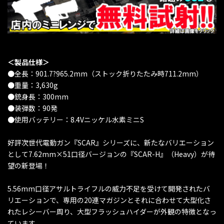
＜製品仕様＞
●全長：901.7?965.2mm（ストック折りたたみ時711.2mm）
●重量：3,630g
●銃身長：300mm
●装弾数：90発
●使用バッテリー：8.4Vニッケル水素ミニS
好評次世代電動ガン『SCAR』シリーズに、新たなバリエーション
として7.62mm×51口径バージョンの『SCAR-H』（Heavy）が待
望の新登場！
5.56mm口径アサルトライフルの威力不足を受けて開発されたバ
リエーションで、専用の20連マガジンとそれに合わせて大型化さ
れたレシーバー周り、大型フラッシュハイダーが外観の特徴となっ
ています。