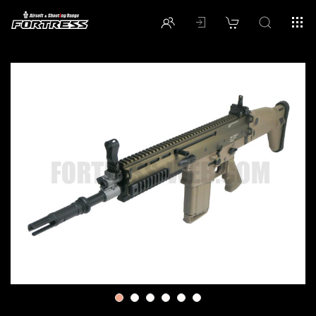
1
2
3
4
5
6