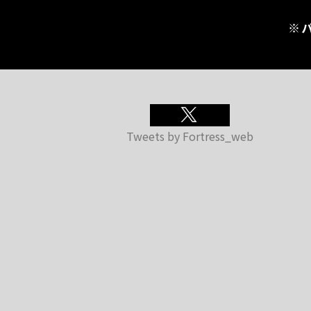
※
Tweets by Fortress_web