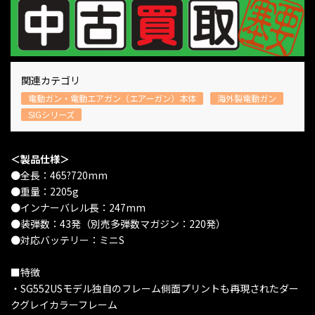
関連カテゴリ
電動ガン・電動エアガン（エアーガン）本体
海外製電動ガン
SIGシリーズ
＜製品仕様＞
●全長：465?720mm
●重量：2205g
●インナーバレル長：247mm
●装弾数：43発（別売多弾数マガジン：220発）
●対応バッテリー：ミニS
■特徴
・SG552USモデル独自のフレーム側面プリントも再現されたダー
クグレイカラーフレーム