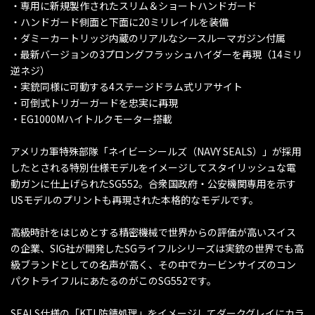
・専用に新規製作されたスリム＆ショートハンドガード
・ハンドガード側面と下面に20ミリレイルを装備
・ダミーカートリッジ内蔵のリアルなシースルーマガジン付属
・最新バージョンの3プロングフラッシュハイダーを再現（14ミリ
逆ネジ）
・実銃同様に可動する4ステージドラム式リアサイト
・可倒式トリガーガードを忠実に再現
・EG1000Mハイトルクモーター搭載
アメリカ軍特殊部隊「ネイビーシールズ（NAVY SEALS）」が採用
したとされる特別仕様モデルをイメージしてスタイリッシュな電
動ガンに仕上げられたSG552。合衆国政府・公安機関専用を示す
USモデルのプリントも再現された本格的なモデルです。
高級時計をはじめとする精密機械で世界からの評価が高いスイス
の企業、SIG社が開発したSGライフルシリーズは実銃の世界でも高
級ブランドとしての名声が高く、その中でカービンサイズのコン
パクトライフルにあたるのがこのSG552です。
SEALS仕様の「KTL防錆処理」をイメージしてダークグレイにカラ