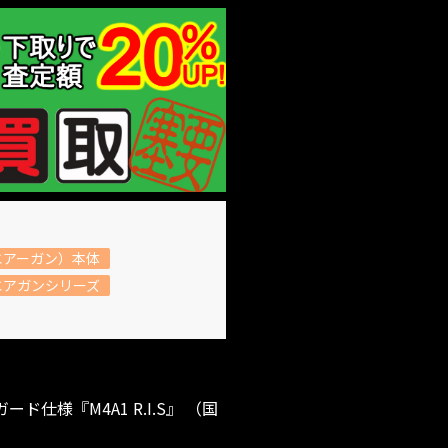
エアーガン）本体
エアガンシリーズ
様『M4A1 R.I.S』 （国