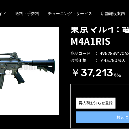
イド
送料・手数料
チューニング・サービス
店舗施設案内
東京マルイ: 
M4A1RIS
商品コード
49528391706
通常価格
税込
￥43,780
￥37,213
税込
再入荷お知らせ登録
お気に