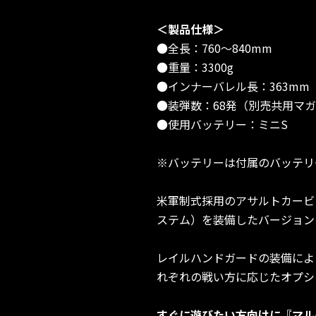
＜製品仕様＞
●全長：760～840mm
●重量：3300g
●インナーバレル長：363mm
●装弾数：68発（別売共用マガジ
●使用バッテリー：ミニS
※バッテリーは付属のバッテリ
米軍制式採用のアサルトカービン
ステム）を装備したバージョン
レイルハンドガードの装備によ
れぞれの戦い方に応じたオプシ
すぐに遊びたい方向けに『マル