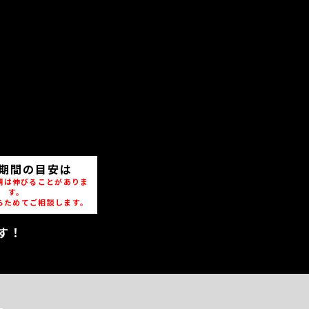
期間の目安は
期は伸びることがありま
す。
らためてご相談します。
す！