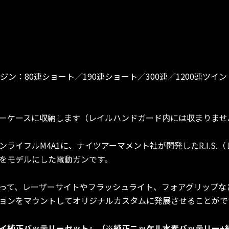
ン：80連ショート／190連ショート／300連／1200連ツイ
ーケースに収納します（レイルハンドガード内には収まりませ
ライフルM4A1に、ナイツアーマメント社が開発したR.I.S.
をモデルにした電動ガンです。
って、レーザーサイトやフラッシュライト、フォアグリップな
ョンをマウントしてオリジナルカスタムに発展させることがで
イ純正バッテリーセット』（※純正ニッケル水素バッテリー+純