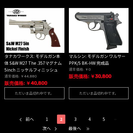
タナカワークス: モデルガン本
マルシン: モデルガン ワルサー
体 S&W M27 The .357マグナム
PPK/S BK-HW 完成品
5inch ニッケルフィニッシュ
通常価格: ￥0
販売価格: ￥30,800
通常価格: ￥44,880
販売価格: ￥40,800
ただいま品切れ中です。
ただいま品切れ中です。
...
前へ
1
2
3
4
5
次へ
最後へ