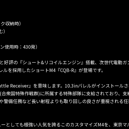
ック収納時）
む）
ン使用時：430発）
と好評の『シュート&リコイルエンジン』搭載、次世代電動ガン
バレルを採用したショートM4『CQB-R』が登場です。
ers Battle Receiver』を意味します。10.3inバレルがイ
OM(合衆国特殊作戦群)に所属する特殊部隊に支給されており、
や警備任務など長い射程よりも取り回しの良さが重視される任
ューとしても根強い人気を誇るこのカスタマイズM4を、東京マ