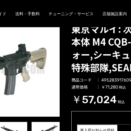
イド
送料・手数料
チューニング・サービス
店舗施設案内
東京マルイ: 
本体 M4 CQB
ォー,シーキュ
特殊部隊,SEAL
商品コード
49528391760
通常価格
税込
￥71,280
￥57,024
税込
再入荷お知らせ登録