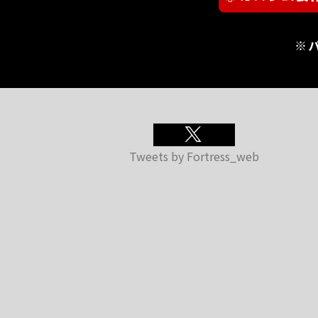
※
Tweets by Fortress_web