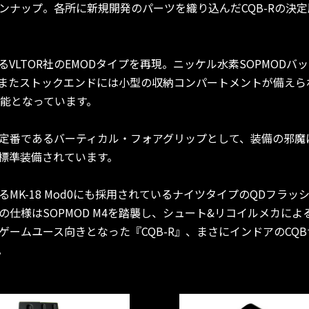
ンナップ。各所に新規開発のパーツを織り込んだCQB-Rの決
VLTOR社のEMODタイプを再現。ニッケル水素SOPMOD
たストックエンドには小型の収納コンパートメントが備えられ、
可能となっています。
番であるバーティカル・フォアグリップとして、装備の邪魔にな
標準装備されています。
MK-18 Mod0にも採用されているナイツタイプのQDフラ
の仕様はSOPMOD M4を踏襲し、シュート&リコイルメカに
ゲームユース向きとなった『CQB-R』、まさにインドアのCQ
。