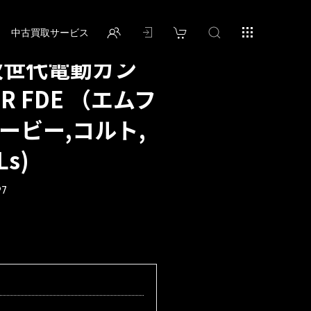
中古買取サービス
次世代電動ガン
-R FDE （エムフ
ービー,コルト,
s)
97