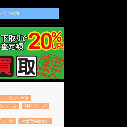
入りに追加
エアーガン）本体
代シリーズ
M4シリーズ
プル一覧
次世代電動ガン