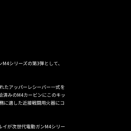
M4シリーズの第3弾として、
ンストールされたアッパーレシーバー一式を
支給済みのM4カービンにこのキッ
務に適した近接戦闘用火器にコ
ルイが次世代電動ガンM4シリー