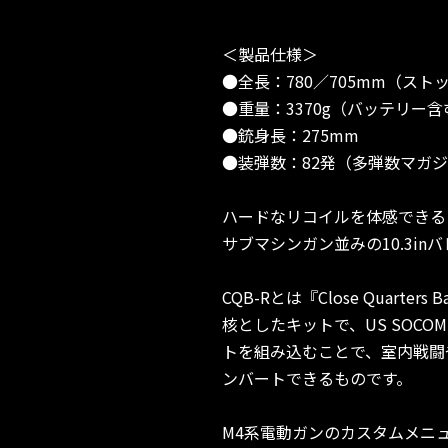
＜製品仕様＞
●全長：780／705mm（スト
●重量：3370g（バッテリー含
●銃身長：275mm
●装弾数：82発（多弾数マガジ
ハードなリコイルを体感できる
サブマシンガン並みの10.3in
CQB-Rとは『Close Quart
核としたキットで、US SOC
トを組み込むことで、室内戦闘
ンバートできるものです。
M4系電動ガンのカスタムメニ