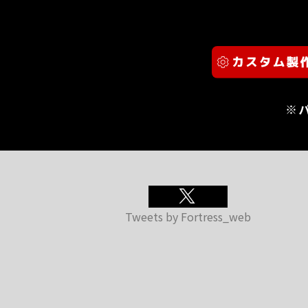
※
Tweets by Fortress_web