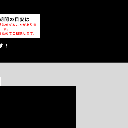
期間の目安は
期は伸びることがありま
す。
らためてご相談します。
す！