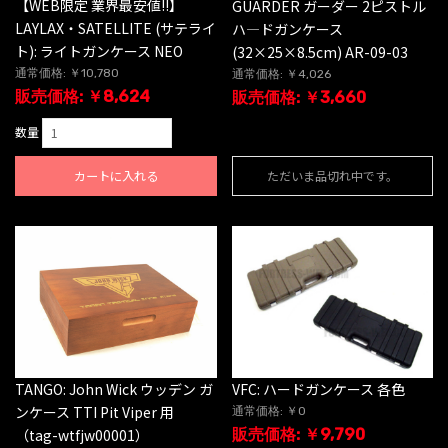
【WEB限定 業界最安値!!】
GUARDER ガーダー 2ピストル
LAYLAX・SATELLITE (サテライ
ハ―ドガンケース
ト): ライトガンケース NEO
(32×25×8.5cm) AR-09-03
通常価格: ￥10,780
通常価格: ￥4,026
販売価格: ￥8,624
販売価格: ￥3,660
数量
カートに入れる
ただいま品切れ中です。
TANGO: John Wick ウッデン ガ
VFC: ハードガンケース 各色
ンケース TTI Pit Viper 用
通常価格: ￥0
（tag-wtfjw00001）
販売価格: ￥9,790