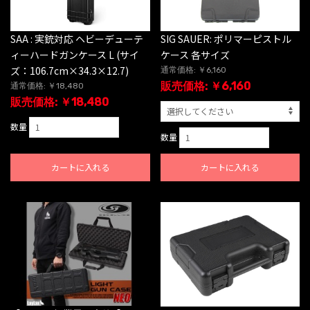
SAA : 実銃対応 ヘビーデューテ
SIG SAUER: ポリマーピストル
ィーハードガンケース L (サイ
ケース 各サイズ
ズ：106.7cm×34.3×12.7)
通常価格: ￥6,160
販売価格: ￥6,160
通常価格: ￥18,480
販売価格: ￥18,480
数量
数量
カートに入れる
カートに入れる